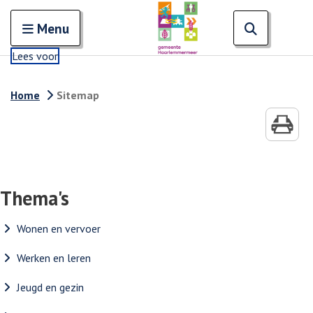
Zoeken
Open en sluit het
Open zoe
Zoe
Menu
Lees voor
Home
Sitemap
Thema's
Wonen en vervoer
Werken en leren
Jeugd en gezin