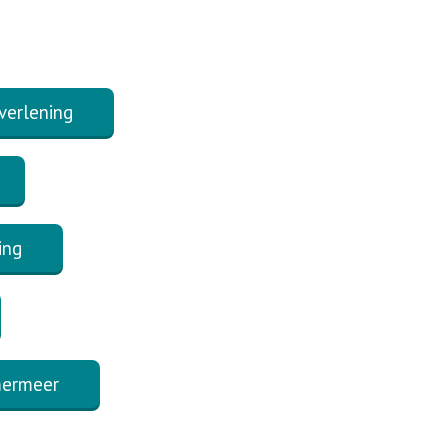
erlening
ing
mermeer