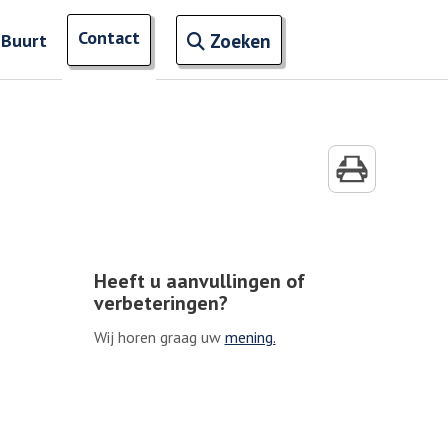
Open zoekveld
Contact
naar ingevoerde termen
 Buurt
Zoeken
Heeft u aanvullingen of
verbeteringen?
Wij horen graag uw
mening.