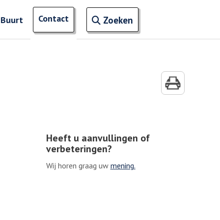
Open zoekveld
Contact
naar ingevoerde termen
 Buurt
Zoeken
Heeft u aanvullingen of
verbeteringen?
Wij horen graag uw
mening.