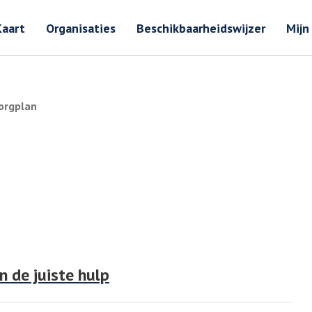
Zoeken
Zoeken 
Kaart
Organisaties
Beschikbaarheidswijzer
Mijn
orgplan
n de juiste hulp