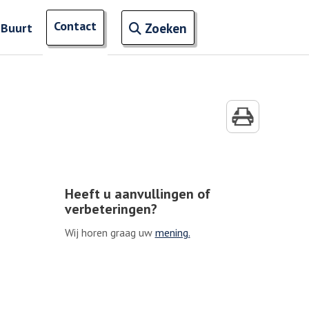
Open zoekveld
Contact
naar ingevoerde termen
 Buurt
Zoeken
Heeft u aanvullingen of
verbeteringen?
Wij horen graag uw
mening.