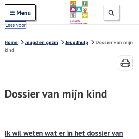
Zoeken
Open en sluit het
Open zoe
Zoe
Menu
Lees voor
Home
Jeugd en gezin
Jeugdhulp
Dossier van mijn
kind
Dossier van mijn kind
Ik wil weten wat er in het dossier van