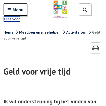
Zoeken
Open en sluit het
Open zoe
Zoe
Menu
Lees voor
Home
Meedoen en meehelpen
Activiteiten
Geld
voor vrije tijd
Geld voor vrije tijd
Ik wil ondersteuning bij het vinden van