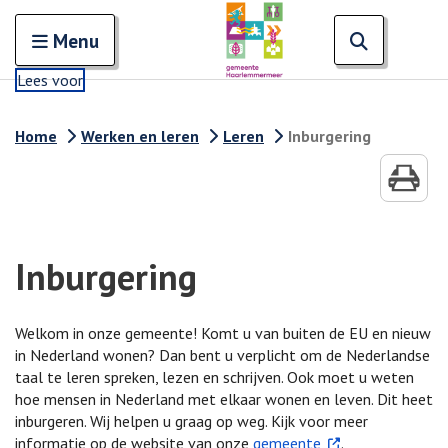
Zoeken
Open en sluit het
Open zoe
Zoe
Menu
Lees voor
Home
Werken en leren
Leren
Inburgering
Inburgering
Welkom in onze gemeente! Komt u van buiten de EU en nieuw
in Nederland wonen? Dan bent u verplicht om de Nederlandse
taal te leren spreken, lezen en schrijven. Ook moet u weten
hoe mensen in Nederland met elkaar wonen en leven. Dit heet
inburgeren. Wij helpen u graag op weg. Kijk voor meer
. Externe link
informatie op de website van onze
gemeente
.