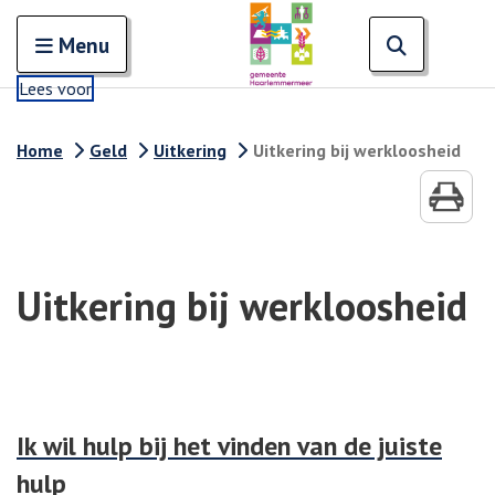
Zoeken
Open en sluit het
Open zoe
Zoe
Menu
Lees voor
Home
Geld
Uitkering
Uitkering bij werkloosheid
Uitkering bij werkloosheid
Ik wil hulp bij het vinden van de juiste
hulp