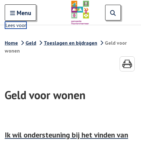
Zoeken
Open en sluit het
Open zoe
Zoe
Menu
Lees voor
Home
Geld
Toeslagen en bijdragen
Geld voor
wonen
Geld voor wonen
Ik wil ondersteuning bij het vinden van