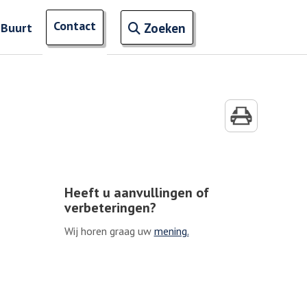
Open zoekveld
Contact
naar ingevoerde termen
 Buurt
Zoeken
Heeft u aanvullingen of
verbeteringen?
Wij horen graag uw
mening.