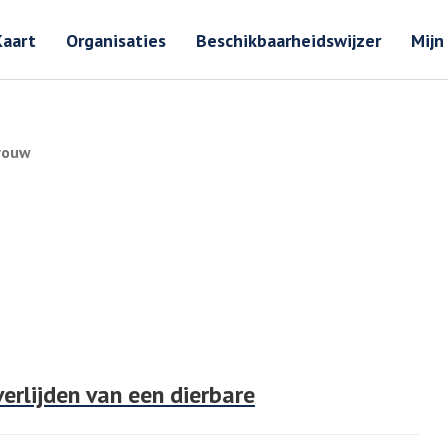
Zoeken
Zoeken 
Kaart
Organisaties
Beschikbaarheidswijzer
Mijn
 rouw
verlijden van een dierbare