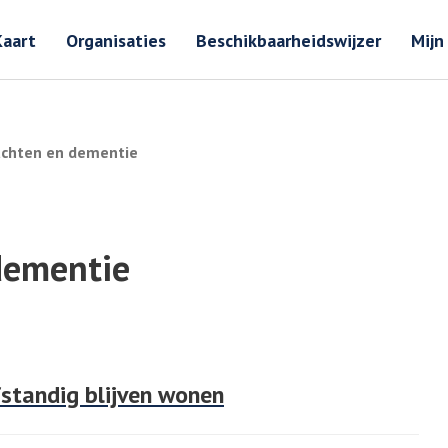
Zoeken
Zoeken 
Kaart
Organisaties
Beschikbaarheidswijzer
Mijn
chten en dementie
dementie
fstandig blijven wonen