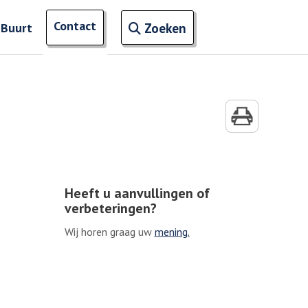
Open zoekveld
Contact
naar ingevoerde termen
 Buurt
Zoeken
Heeft u aanvullingen of
verbeteringen?
Wij horen graag uw
mening.