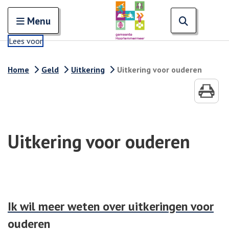
Zoeken
Open en sluit het
Open zoe
Zoe
Menu
Lees voor
Home
Geld
Uitkering
Uitkering voor ouderen
Uitkering voor ouderen
Ik wil meer weten over uitkeringen voor
ouderen