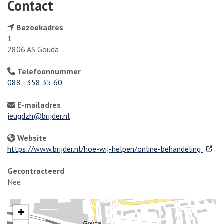
Contact
Bezoekadres
1
2806 AS Gouda
Telefoonnummer
088 - 358 35 60
E-mailadres
jeugdzh@brijder.nl
Website
. Exter
https://www.brijder.nl/hoe-wij-helpen/online-behandeling
Gecontracteerd
Nee
+