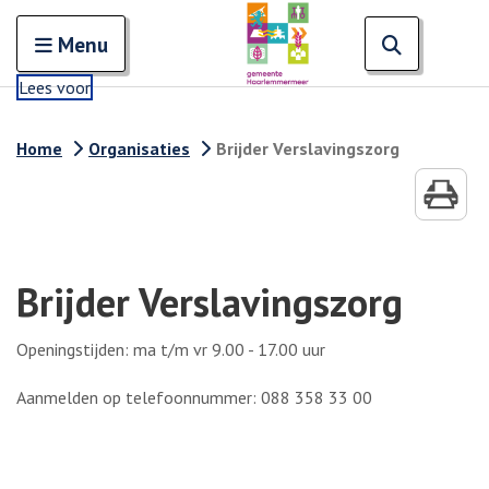
Zoeken
Open en sluit het
Open zoe
Zoe
Menu
Lees voor
Home
Organisaties
Brijder Verslavingszorg
Brijder Verslavingszorg
Openingstijden: ma t/m vr 9.00 - 17.00 uur
Aanmelden op telefoonnummer: 088 358 33 00