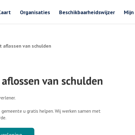
Zoeken
Zoeken 
Kaart
Organisaties
Beschikbaarheidswijzer
Mijn
et aflossen van schulden
t aflossen van schulden
erlener.
de gemeente u gratis helpen. Wij werken samen met
rde.
erlening