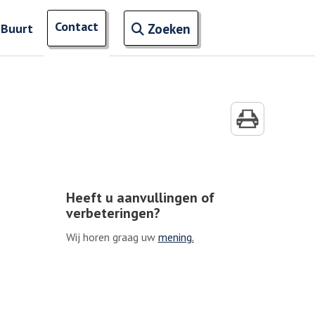
Open zoekveld
Contact
naar ingevoerde termen
 Buurt
Zoeken
Heeft u aanvullingen of
verbeteringen?
Wij horen graag uw
mening.