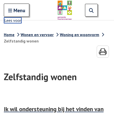
Zoeken
Open en sluit het
Open zoe
Zoe
Menu
Lees voor
Home
Wonen en vervoer
Woning en woonvorm
Zelfstandig wonen
Zelfstandig wonen
Ik wil ondersteuning bij het vinden van