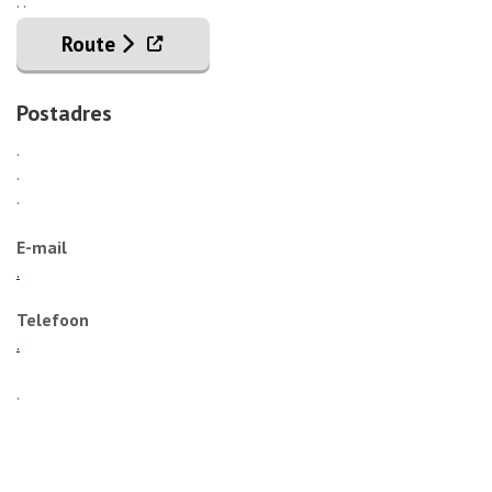
. .
. Externe link
Route
Postadres
.
.
.
E-mail
.
Telefoon
.
.