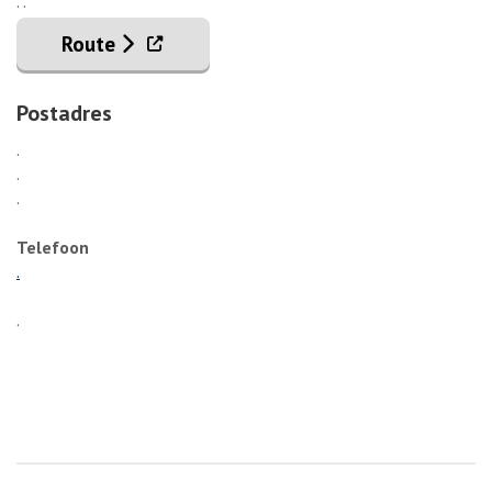
. .
. Externe link
Route
Postadres
.
.
.
Telefoon
.
.