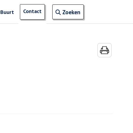
Open zoekveld
Contact
naar ingevoerde termen
 Buurt
Zoeken