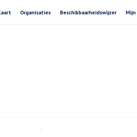
Zoeken
Zoeken 
Kaart
Organisaties
Beschikbaarheidswijzer
Mijn
.