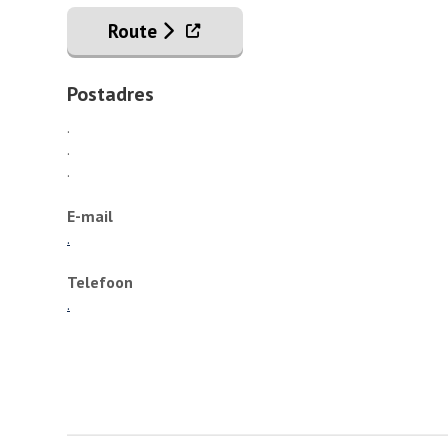
. Externe link
Route
Postadres
.
.
.
E-mail
.
Telefoon
.