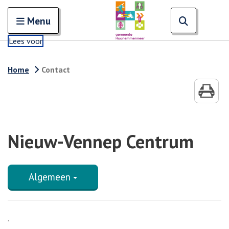
Zoeken
Open en sluit het
Open zoe
Zoe
Menu
Lees voor
Home
Contact
Nieuw-Vennep Centrum
Algemeen
.