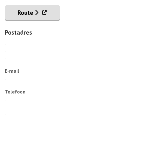
. .
. Externe link
Route
Postadres
.
.
.
E-mail
.
Telefoon
.
.