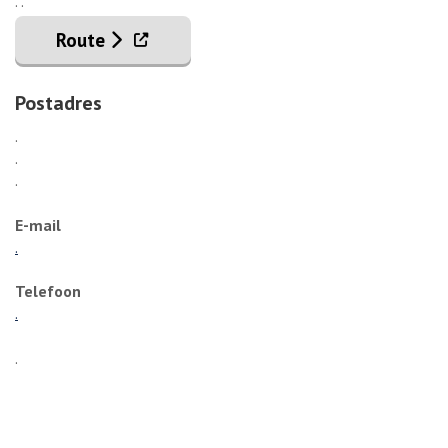
. .
. Externe link
Route
Postadres
.
.
.
E-mail
.
Telefoon
.
.