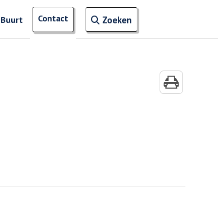
Open zoekveld
Contact
naar ingevoerde termen
 Buurt
Zoeken