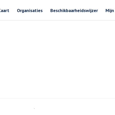
Zoeken
Zoeken 
Kaart
Organisaties
Beschikbaarheidswijzer
Mijn
.