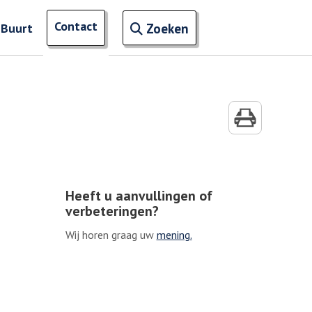
Open zoekveld
Contact
naar ingevoerde termen
 Buurt
Zoeken
Heeft u aanvullingen of
verbeteringen?
Wij horen graag uw
mening.