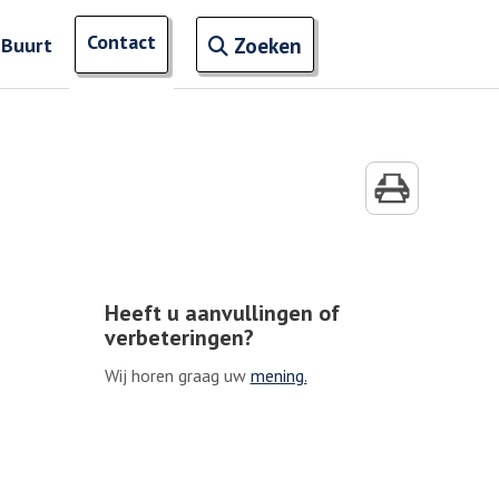
Open zoekveld
Contact
naar ingevoerde termen
 Buurt
Zoeken
Heeft u aanvullingen of
verbeteringen?
Wij horen graag uw
mening.