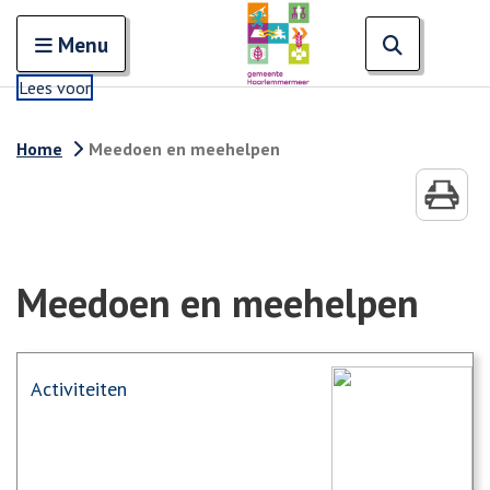
Zoeken
Open en sluit het
Open zoe
Zoe
Menu
Lees voor
Home
Meedoen en meehelpen
Meedoen en meehelpen
Activiteiten