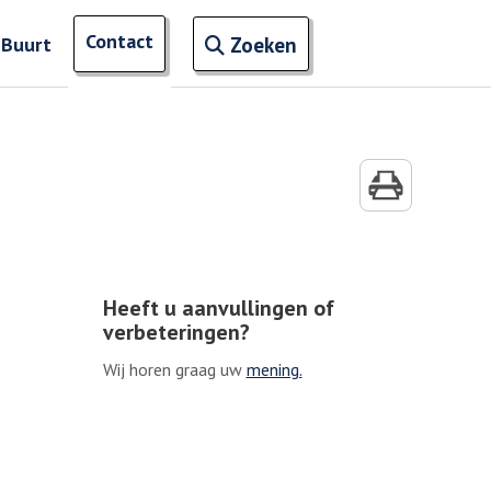
Open zoekveld
Contact
naar ingevoerde termen
 Buurt
Zoeken
Heeft u aanvullingen of
verbeteringen?
Wij horen graag uw
mening.