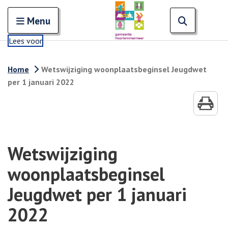
Zoeken
Open en sluit het
Open zoe
Zoe
Menu
Lees voor
Home
Wetswijziging woonplaatsbeginsel Jeugdwet
per 1 januari 2022
Wetswijziging
woonplaatsbeginsel
Jeugdwet per 1 januari
2022