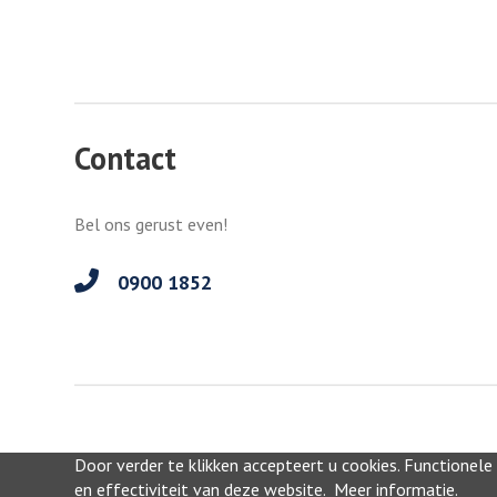
Contact
Bel ons gerust even!
0900 1852
Door verder te klikken accepteert u cookies. Functionele
©2026, Haarlemmermeer
en effectiviteit van deze website.
Meer informatie
.