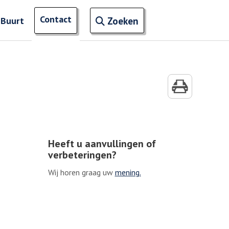
Open zoekveld
Contact
naar ingevoerde termen
 Buurt
Zoeken
Heeft u aanvullingen of
verbeteringen?
Wij horen graag uw
mening.