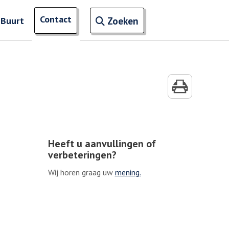
Open zoekveld
Contact
naar ingevoerde termen
 Buurt
Zoeken
Heeft u aanvullingen of
verbeteringen?
Wij horen graag uw
mening.