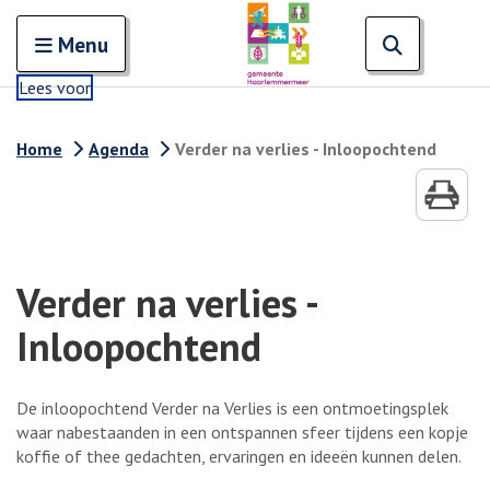
Zoeken
Open en sluit het
Open zoe
Zoe
Menu
Lees voor
Home
Agenda
Verder na verlies - Inloopochtend
Verder na verlies -
Inloopochtend
De inloopochtend Verder na Verlies is een ontmoetingsplek
waar nabestaanden in een ontspannen sfeer tijdens een kopje
koffie of thee gedachten, ervaringen en ideeën kunnen delen.