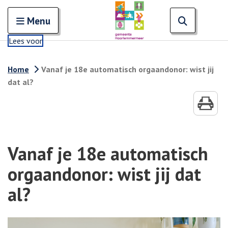
Zoeken
Open en sluit het
Open zoe
Zoe
Menu
Lees voor
Home
Vanaf je 18e automatisch orgaandonor: wist jij
dat al?
Vanaf je 18e automatisch
orgaandonor: wist jij dat
al?