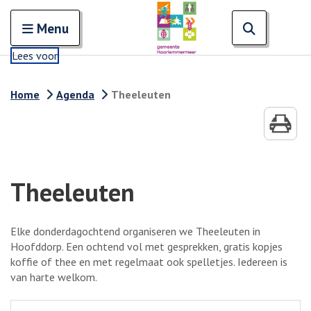
Zoeken
Open en sluit het
Open zoe
Zoe
Menu
Lees voor
Home
Agenda
Theeleuten
Theeleuten
Elke donderdagochtend organiseren we Theeleuten in
Hoofddorp. Een ochtend vol met gesprekken, gratis kopjes
koffie of thee en met regelmaat ook spelletjes. Iedereen is
van harte welkom.