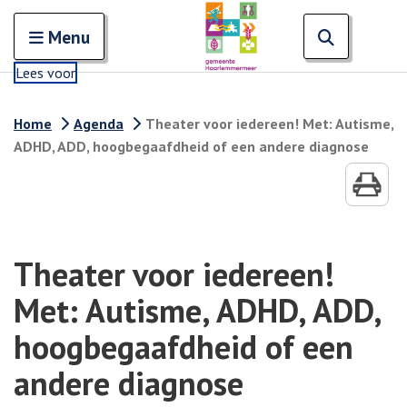
Zoeken
Open en sluit het
Open zoe
Zoe
Menu
Lees voor
Home
Agenda
Theater voor iedereen! Met: Autisme,
ADHD, ADD, hoogbegaafdheid of een andere diagnose
Theater voor iedereen!
Met: Autisme, ADHD, ADD,
hoogbegaafdheid of een
andere diagnose