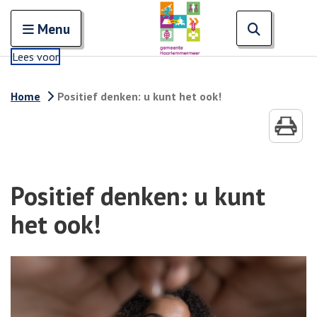
Zoeken
Open en sluit het
Open zoe
Zoe
Menu
Lees voor
Home
Positief denken: u kunt het ook!
Positief denken: u kunt
het ook!