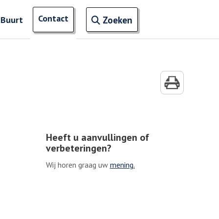
Open zoekveld
Contact
naar ingevoerde termen
 Buurt
Zoeken
Heeft u aanvullingen of
verbeteringen?
Wij horen graag uw
mening.