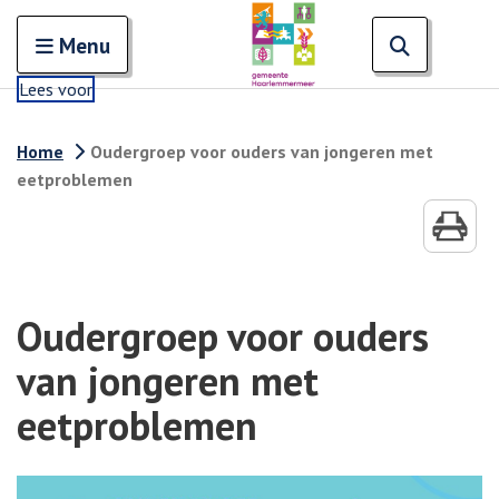
Zoeken
Open en sluit het
Open zoe
Zoe
Menu
Lees voor
Home
Oudergroep voor ouders van jongeren met
eetproblemen
Oudergroep voor ouders
van jongeren met
eetproblemen