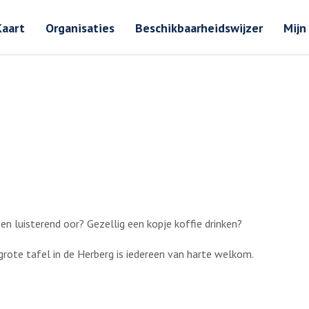
Zoeken
Zoeken 
Kaart
Organisaties
Beschikbaarheidswijzer
Mijn
n luisterend oor? Gezellig een kopje koffie drinken?
grote tafel in de Herberg is iedereen van harte welkom.