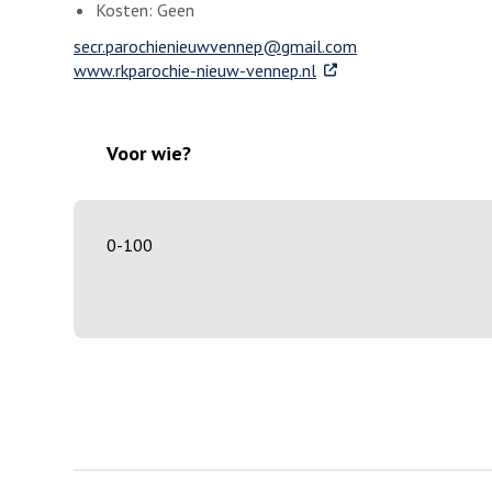
Kosten: Geen
secr.parochienieuwvennep@gmail.com
. Externe link
www.rkparochie-nieuw-vennep.nl
Voor wie?
0-100