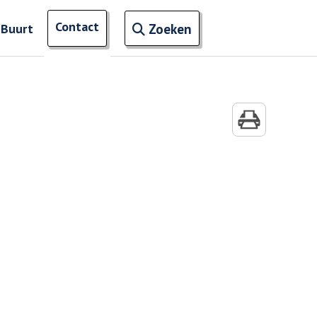
Open zoekveld
Contact
naar ingevoerde termen
 Buurt
Zoeken