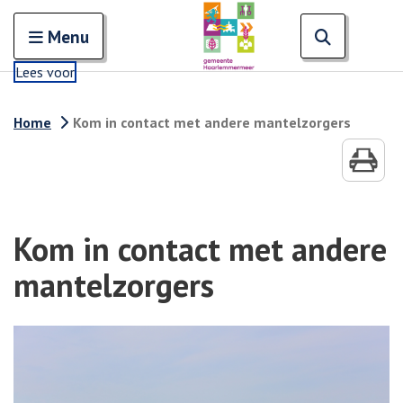
Zoeken
Open en sluit het
Open zoe
Zoe
Menu
Lees voor
Home
Kom in contact met andere mantelzorgers
Kom in contact met andere
mantelzorgers