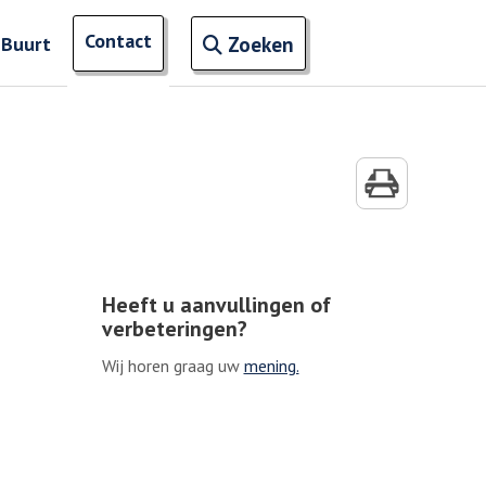
Open zoekveld
Contact
naar ingevoerde termen
 Buurt
Zoeken
Heeft u aanvullingen of
verbeteringen?
Wij horen graag uw
mening.