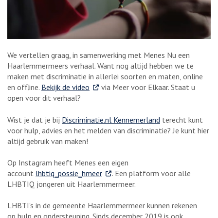
We vertellen graag, in samenwerking met Menes Nu een
Haarlemmermeers verhaal. Want nog altijd hebben we te
maken met discriminatie in allerlei soorten en maten, online
. Externe link
en offline.
Bekijk de video
via Meer voor Elkaar. Staat u
open voor dit verhaal?
Wist je dat je bij
Discriminatie.nl Kennemerland
terecht kunt
voor hulp, advies en het melden van discriminatie? Je kunt hier
altijd gebruik van maken!
Op Instagram heeft Menes een eigen
. Externe link
account
lhbtiq_possie_hmeer
. Een platform voor alle
LHBTIQ jongeren uit Haarlemmermeer.
LHBTI's in de gemeente Haarlemmermeer kunnen rekenen
op hulp en ondersteuning. Sinds december 2019 is ook