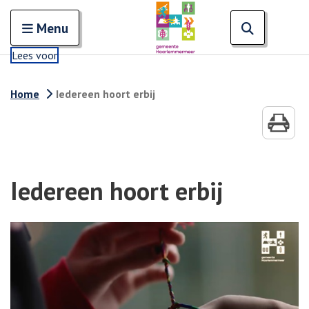
Zoeken
Open en sluit het
Open zoe
Zoe
Menu
Lees voor
Home
Iedereen hoort erbij
Iedereen hoort erbij