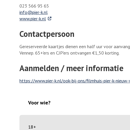
023 566 95 65
info@pier-k.nl
. Externe link
www.pier-k.nl
Contactpersoon
Gereserveerde kaartjes dienen een half uur voor aanvang
Vennep. 65+'ers en CJP'ers ontvangen €1,50 korting.
Aanmelden / meer informatie
https://www.pier-k.nl/ook-bij-ons/filmhuis-pier-k-nieuw
Voor wie?
18+