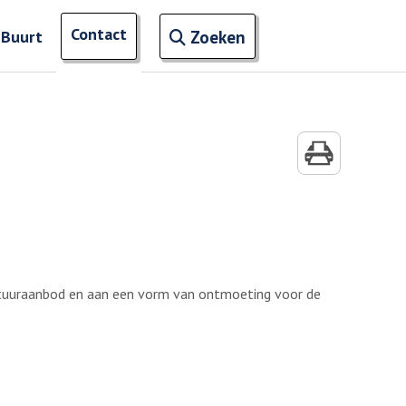
Open zoekveld
Contact
naar ingevoerde termen
 Buurt
Zoeken
cultuuraanbod en aan een vorm van ontmoeting voor de