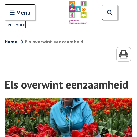
Zoeken
Open en sluit het
Open zoe
Zoe
Menu
Lees voor
Home
Els overwint eenzaamheid
Els overwint eenzaamheid