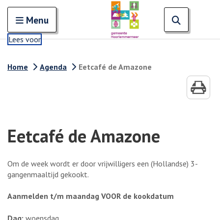
Zoeken
Open en sluit het
Open zoe
Zoe
Menu
Lees voor
Home
Agenda
Eetcafé de Amazone
Eetcafé de Amazone
Om de week wordt er door vrijwilligers een (Hollandse) 3-
gangenmaaltijd gekookt.
Aanmelden t/m maandag VOOR de kookdatum
Dag:
woensdag