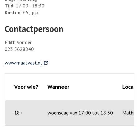
Tijd:
17:00 - 18:30
Kosten:
€5,- p.p.
Contactpersoon
Edith Vormer
023 5628840
. Externe link
www.maatvast.nl
Voor wie?
Wanneer
Locati
18+
woensdag van 17:00 tot 18:30
Mathild