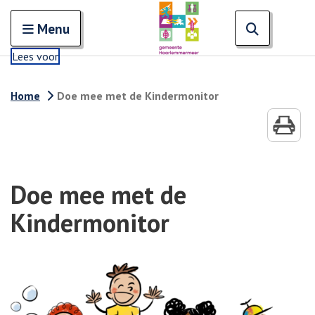
Zoeken
Open en sluit het
Open zoe
Zoe
Menu
Lees voor
Home
Doe mee met de Kindermonitor
Doe mee met de
Kindermonitor