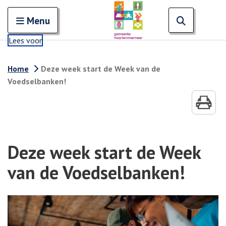
Zoeken
Open en sluit het
Open zoe
Zoe
Menu
Lees voor
Home
Deze week start de Week van de
Voedselbanken!
Deze week start de Week
van de Voedselbanken!