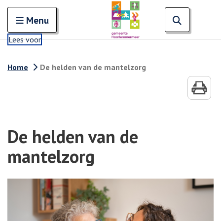
Zoeken
Open en sluit het
Open zoe
Zoe
Menu
Lees voor
Home
De helden van de mantelzorg
De helden van de
mantelzorg