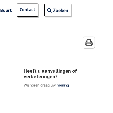
Open zoekveld
Contact
naar ingevoerde termen
 Buurt
Zoeken
Heeft u aanvullingen of
verbeteringen?
Wij horen graag uw
mening.