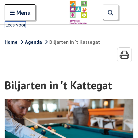
Zoeken
Open en sluit het
Open zoe
Zoe
Menu
Lees voor
Home
Agenda
Biljarten in 't Kattegat
Biljarten in 't Kattegat