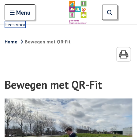
Zoeken
Open en sluit het
Open zoe
Zoe
Menu
Lees voor
Home
Bewegen met QR-Fit
Bewegen met QR-Fit