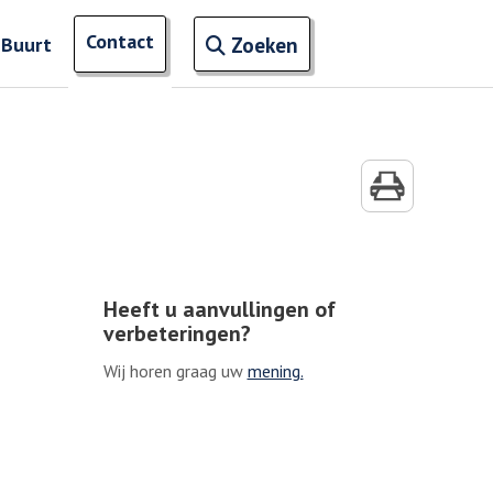
Open zoekveld
Contact
naar ingevoerde termen
 Buurt
Zoeken
Heeft u aanvullingen of
verbeteringen?
Wij horen graag uw
mening.